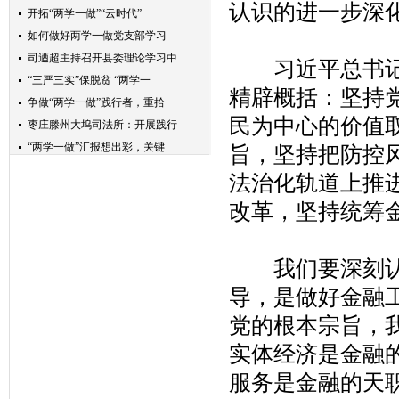
认识的进一步深
开拓“两学一做”“云时代”
如何做好两学一做党支部学习
司迺超主持召开县委理论学习中
习近平总书记以
“三严三实”保脱贫 “两学一
精辟概括：坚持
争做“两学一做”践行者，重拾
民为中心的价值
枣庄滕州大坞司法所：开展践行
“两学一做”汇报想出彩，关键
旨，坚持把防控
讲好政治固好本，两学一做是抓
法治化轨道上推
将“两学一做”学习教育推向长
改革，坚持统筹
践行“两学一做”狠抓营林生产
“两学一做”系列学习八“万物
博兴联通开展＂两学一做＂签订
我们要深刻认识
“两学一做”：推动全面从严治
导，是做好金融
坚持以“四个注重”落实“两学
党的根本宗旨，
【两学一做】学习“全国优秀共
“两学一做”抓共建，主题教育
实体经济是金融
坚持不懈地践行“两学一做”
服务是金融的天
关岭县应急局组织开展“两学一