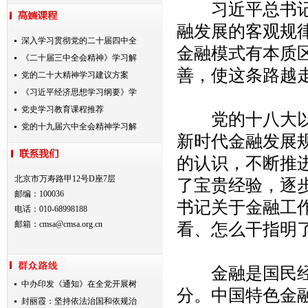
习近平总书记强
融发展的客观规
深入学习贯彻党的二十届四中全
金融模式有本质
《二十届三中全会精神》学习解
善，使这条路越
党的二十大精神学习建议方案
《习近平经济思想学习纲要》学
党史学习教育课程推荐
党的十八大以来
党的十九届六中全会精神学习解
新时代金融发展
的认识，不断推
北京市万寿路甲12号D座7层
了宝贵经验，逐
邮编：100036
书记关于金融工
电话：010-68998188
邮箱：
cmsa@cmsa.org.cn
看、怎么干指明
金融是国民经济
中办印发《通知》在全党开展树
分。中国特色金
封丽霞：坚持依法治国和依规治