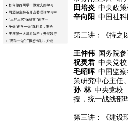
如何做好两学一做党支部学习
田培炎
中央政策
司迺超主持召开县委理论学习中
辛向阳
中国社科
“三严三实”保脱贫 “两学一
争做“两学一做”践行者，重拾
第二讲：《持之
枣庄滕州大坞司法所：开展践行
“两学一做”汇报想出彩，关键
讲好政治固好本，两学一做是抓
王仲伟
国务院参
将“两学一做”学习教育推向长
祝灵君
中央党校
践行“两学一做”狠抓营林生产
“两学一做”系列学习八“万物
毛昭晖
中国监察
博兴联通开展＂两学一做＂签订
策研究中心主任
“两学一做”：推动全面从严治
孙 林
中央党校（
坚持以“四个注重”落实“两学
授，统一战线部
【两学一做】学习“全国优秀共
“两学一做”抓共建，主题教育
坚持不懈地践行“两学一做”
第三讲：《建设
关岭县应急局组织开展“两学一