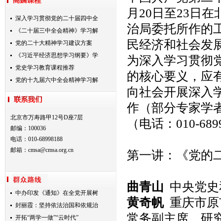
月20日至23日
深入学习贯彻党的二十届四中全
治局委托所作的
《二十届三中全会精神》学习解
民经济和社会发
党的二十大精神学习建议方案
《习近平经济思想学习纲要》学
为深入学习贯彻
党史学习教育课程推荐
的核心要义，应
党的十九届六中全会精神学习解
向社会开展深入
作（部分专家学
北京市万寿路甲12号D座7层
（电话：010-689
邮编：100036
电话：010-68998188
邮箱：
cmsa@cmsa.org.cn
第一讲：《党的
曲青山
中央党史
中办印发《通知》在全党开展树
黄奇帆
重庆市原
封丽霞：坚持依法治国和依规治
常务副主席、研
开拓“两学一做”“云时代”