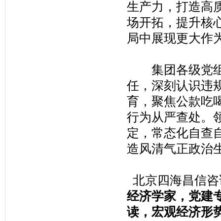
生产力，打造高
场开拓，提升核
局中展现更大作
集团各级党组织
任，深刻认识违
育，聚焦公款吃
行为从严查处。
定，常态化自查
造风清气正政治
北京四海昌信咨
经济学家，党建
读，宏观经济形