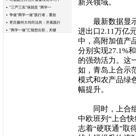
新兴领域。
“三严三实”保脱贫 “两学一
争做“两学一做”践行者，重拾
最新数据显示，
枣庄滕州大坞司法所：开展践行
进出口2.11万
“两学一做”汇报想出彩，关键
讲好政治固好本，两学一做是抓
中，高附加值产
将“两学一做”学习教育推向长
分别实现27.1
践行“两学一做”狠抓营林生产
的强劲活力。这
“两学一做”系列学习八“万物
博兴联通开展＂两学一做＂签订
如，青岛上合示
“两学一做”：推动全面从严治
模式和农产品绿
坚持以“四个注重”落实“两学
幅提升。
【两学一做】学习“全国优秀共
“两学一做”抓共建，主题教育
坚持不懈地践行“两学一做”
同时，上合组织
关岭县应急局组织开展“两学一
中欧班列“上合
志着“硬联通”取