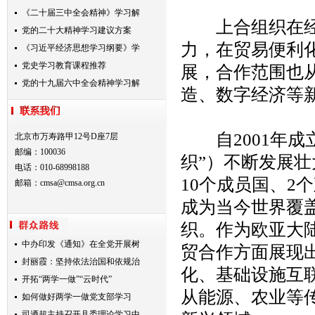
《二十届三中全会精神》学习解
上合组织在经贸
党的二十大精神学习建议方案
力，在贸易便利
《习近平经济思想学习纲要》学
党史学习教育课程推荐
展，合作范围也
党的十九届六中全会精神学习解
造、数字经济等
自2001年成
北京市万寿路甲12号D座7层
邮编：100036
织”）不断发展
电话：010-68998188
10个成员国、2
邮箱：
cmsa@cmsa.org.cn
成为当今世界覆
织。作为欧亚大
中办印发《通知》在全党开展树
贸合作方面展现
封丽霞：坚持依法治国和依规治
化、基础设施互
开拓“两学一做”“云时代”
从能源、农业等
如何做好两学一做党支部学习
司迺超主持召开县委理论学习中